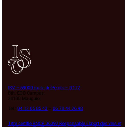
ISV – 59000 route de Pérols – D172
Bât. EDO Campus,
34130 Mauguio
Tel :
04 12 05 85 43
–
06 78 44 26 98
Titre certifié RNCP 36392 Responsable Export des vins et