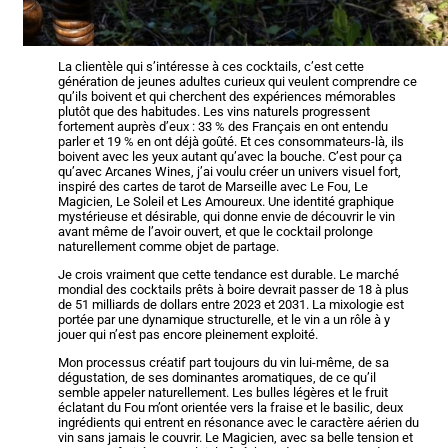
La clientèle qui s’intéresse à ces cocktails, c’est cette
génération de jeunes adultes curieux qui veulent comprendre ce
qu’ils boivent et qui cherchent des expériences mémorables
plutôt que des habitudes. Les vins naturels progressent
fortement auprès d’eux : 33 % des Français en ont entendu
parler et 19 % en ont déjà goûté. Et ces consommateurs-là, ils
boivent avec les yeux autant qu’avec la bouche. C’est pour ça
qu’avec Arcanes Wines, j’ai voulu créer un univers visuel fort,
inspiré des cartes de tarot de Marseille avec Le Fou, Le
Magicien, Le Soleil et Les Amoureux. Une identité graphique
mystérieuse et désirable, qui donne envie de découvrir le vin
avant même de l’avoir ouvert, et que le cocktail prolonge
naturellement comme objet de partage.
Je crois vraiment que cette tendance est durable. Le marché
mondial des cocktails prêts à boire devrait passer de 18 à plus
de 51 milliards de dollars entre 2023 et 2031. La mixologie est
portée par une dynamique structurelle, et le vin a un rôle à y
jouer qui n’est pas encore pleinement exploité.
Mon processus créatif part toujours du vin lui-même, de sa
dégustation, de ses dominantes aromatiques, de ce qu’il
semble appeler naturellement. Les bulles légères et le fruit
éclatant du Fou m’ont orientée vers la fraise et le basilic, deux
ingrédients qui entrent en résonance avec le caractère aérien du
vin sans jamais le couvrir. Le Magicien, avec sa belle tension et