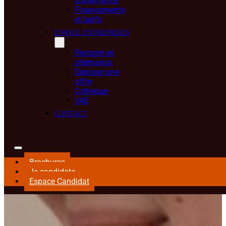
d’alternance
Financements
et tarifs
ESPACE ENTREPRISES
Recruter en
alternance
Déposer une
offre
Cvthèque
VAE
CONTACT
Brochures
Je candidate
Espace Candidat