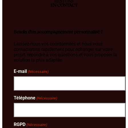
RESTONS
EN CONTACT
Besoin d’un accompagnement personnalisé ?
Laissez-nous vos coordonnées et nous vous
contacterons rapidement pour échanger sur votre
projet, répondre à vos questions et vous proposer la
solution la plus adaptée.
E-mail
(Nécessaire)
Téléphone
(Nécessaire)
RGPD
(Nécessaire)