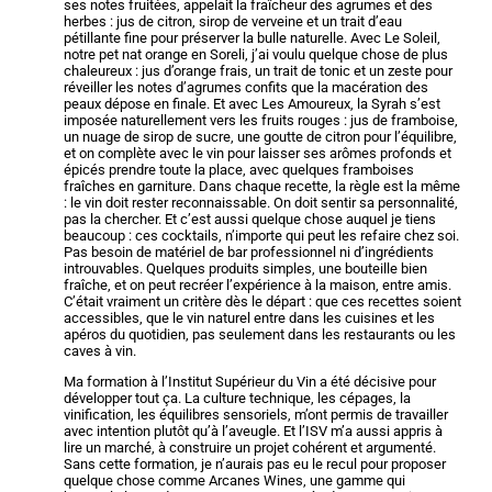
ses notes fruitées, appelait la fraîcheur des agrumes et des
herbes : jus de citron, sirop de verveine et un trait d’eau
pétillante fine pour préserver la bulle naturelle. Avec Le Soleil,
notre pet nat orange en Soreli, j’ai voulu quelque chose de plus
chaleureux : jus d’orange frais, un trait de tonic et un zeste pour
réveiller les notes d’agrumes confits que la macération des
peaux dépose en finale. Et avec Les Amoureux, la Syrah s’est
imposée naturellement vers les fruits rouges : jus de framboise,
un nuage de sirop de sucre, une goutte de citron pour l’équilibre,
et on complète avec le vin pour laisser ses arômes profonds et
épicés prendre toute la place, avec quelques framboises
fraîches en garniture. Dans chaque recette, la règle est la même
: le vin doit rester reconnaissable. On doit sentir sa personnalité,
pas la chercher. Et c’est aussi quelque chose auquel je tiens
beaucoup : ces cocktails, n’importe qui peut les refaire chez soi.
Pas besoin de matériel de bar professionnel ni d’ingrédients
introuvables. Quelques produits simples, une bouteille bien
fraîche, et on peut recréer l’expérience à la maison, entre amis.
C’était vraiment un critère dès le départ : que ces recettes soient
accessibles, que le vin naturel entre dans les cuisines et les
apéros du quotidien, pas seulement dans les restaurants ou les
caves à vin.
Ma formation à l’Institut Supérieur du Vin a été décisive pour
développer tout ça. La culture technique, les cépages, la
vinification, les équilibres sensoriels, m’ont permis de travailler
avec intention plutôt qu’à l’aveugle. Et l’ISV m’a aussi appris à
lire un marché, à construire un projet cohérent et argumenté.
Sans cette formation, je n’aurais pas eu le recul pour proposer
quelque chose comme Arcanes Wines, une gamme qui