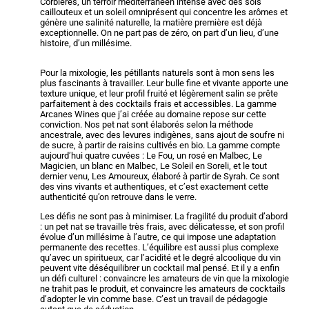
Corbières, un terroir méditerranéen intense avec des sols
caillouteux et un soleil omniprésent qui concentre les arômes et
génère une salinité naturelle, la matière première est déjà
exceptionnelle. On ne part pas de zéro, on part d’un lieu, d’une
histoire, d’un millésime.
Pour la mixologie, les pétillants naturels sont à mon sens les
plus fascinants à travailler. Leur bulle fine et vivante apporte une
texture unique, et leur profil fruité et légèrement salin se prête
parfaitement à des cocktails frais et accessibles. La gamme
Arcanes Wines que j’ai créée au domaine repose sur cette
conviction. Nos pet nat sont élaborés selon la méthode
ancestrale, avec des levures indigènes, sans ajout de soufre ni
de sucre, à partir de raisins cultivés en bio. La gamme compte
aujourd’hui quatre cuvées : Le Fou, un rosé en Malbec, Le
Magicien, un blanc en Malbec, Le Soleil en Soreli, et le tout
dernier venu, Les Amoureux, élaboré à partir de Syrah. Ce sont
des vins vivants et authentiques, et c’est exactement cette
authenticité qu’on retrouve dans le verre.
Les défis ne sont pas à minimiser. La fragilité du produit d’abord
: un pet nat se travaille très frais, avec délicatesse, et son profil
évolue d’un millésime à l’autre, ce qui impose une adaptation
permanente des recettes. L’équilibre est aussi plus complexe
qu’avec un spiritueux, car l’acidité et le degré alcoolique du vin
peuvent vite déséquilibrer un cocktail mal pensé. Et il y a enfin
un défi culturel : convaincre les amateurs de vin que la mixologie
ne trahit pas le produit, et convaincre les amateurs de cocktails
d’adopter le vin comme base. C’est un travail de pédagogie