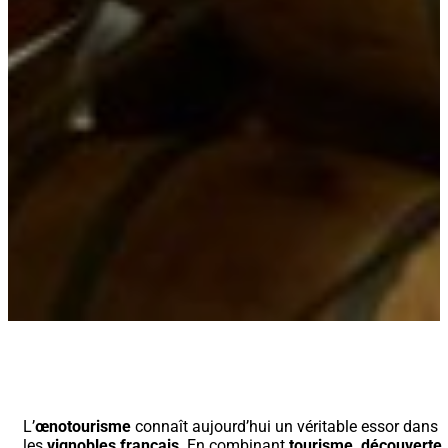
L’
œnotourisme
connaît aujourd’hui un véritable essor dans
les
vignobles français
. En combinant
tourisme, découverte