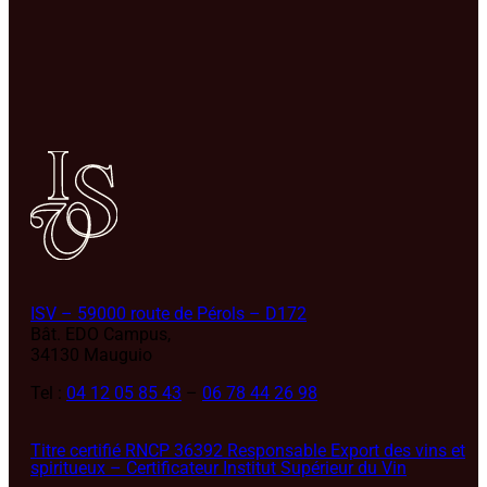
ISV – 59000 route de Pérols – D172
Bât. EDO Campus,
34130 Mauguio
Tel :
04 12 05 85 43
–
06 78 44 26 98
Titre certifié RNCP 36392 Responsable Export des vins et
spiritueux – Certificateur Institut Supérieur du Vin