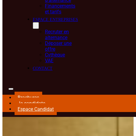
d’alternance
Financements
et tarifs
ESPACE ENTREPRISES
Recruter en
alternance
Déposer une
offre
Cvthèque
VAE
CONTACT
Brochures
Je candidate
Espace Candidat