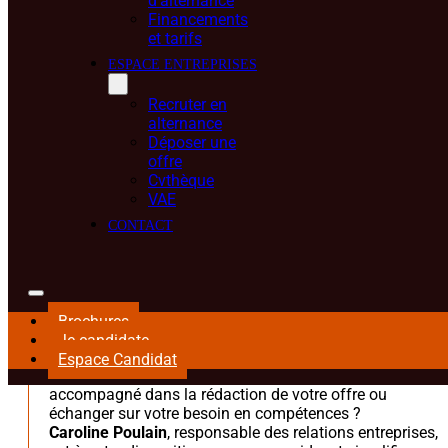
d’alternance
Financements
et tarifs
ESPACE ENTREPRISES
Recruter en
alternance
Déposer une
offre
Cvthèque
VAE
CONTACT
Brochures
Un projet de recrutement en alternance ?
Je candidate
Espace Candidat
Vous souhaitez en savoir plus sur les modalités, être
accompagné dans la rédaction de votre offre ou
échanger sur votre besoin en compétences ?
Caroline Poulain
, responsable des relations entreprises,