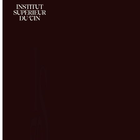
Recrutez des talents
spécialisés en vins et
spiritueux
Accueil
Recrutez des talents spécialisés en vins et spiritueux