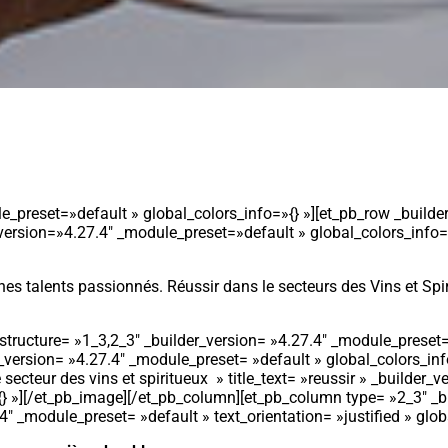
le_preset=»default » global_colors_info=»{} »][et_pb_row _build
version=»4.27.4″ _module_preset=»default » global_colors_info=»
nes talents passionnés. Réussir dans le secteurs des Vins et Spir
tructure= »1_3,2_3″ _builder_version= »4.27.4″ _module_preset=
_version= »4.27.4″ _module_preset= »default » global_colors_inf
ecteur des vins et spiritueux » title_text= »reussir » _builder_
{} »][/et_pb_image][/et_pb_column][et_pb_column type= »2_3″ _b
4″ _module_preset= »default » text_orientation= »justified » glob