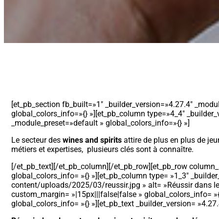
[et_pb_section fb_built=»1″ _builder_version=»4.27.4″ _modu
global_colors_info=»{} »][et_pb_column type=»4_4″ _builder_
_module_preset=»default » global_colors_info=»{} »]
Le secteur des
wines and spirits
attire de plus en plus de jeu
métiers et expertises, plusieurs clés sont à connaître.
[/et_pb_text][/et_pb_column][/et_pb_row][et_pb_row column_s
global_colors_info= »{} »][et_pb_column type= »1_3″ _builder
content/uploads/2025/03/reussir.jpg » alt= »Réussir dans le s
custom_margin= »|15px|||false|false » global_colors_info= »
global_colors_info= »{} »][et_pb_text _builder_version= »4.27.