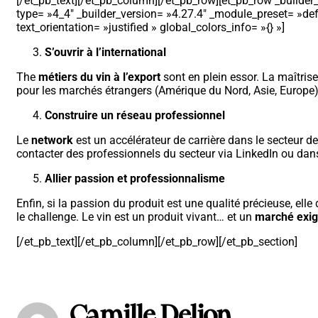
[/et_pb_text][/et_pb_column][/et_pb_row][et_pb_row _builder
type= »4_4″ _builder_version= »4.27.4″ _module_preset= »defa
text_orientation= »justified » global_colors_info= »{} »]
S’ouvrir à l’international
The
métiers du vin à l’export
sont en plein essor. La maîtrise 
pour les marchés étrangers (Amérique du Nord, Asie, Europe
Construire un réseau professionnel
Le
network
est un accélérateur de carrière dans le secteur de
contacter des professionnels du secteur via LinkedIn ou dans
Allier passion et professionnalisme
Enfin, si la passion du produit est une qualité précieuse, ell
le challenge. Le vin est un produit vivant… et un
marché exig
[/et_pb_text][/et_pb_column][/et_pb_row][/et_pb_section]
Camille Delion