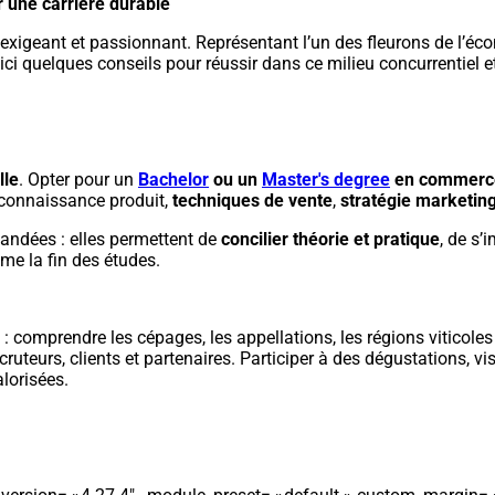
ur une carrière durable
 exigeant et passionnant. Représentant l’un des fleurons de l’éco
oici quelques conseils pour réussir dans ce milieu concurrentiel e
lle
. Opter pour un
Bachelor
ou un
Master's degree
en commerce 
 connaissance produit,
techniques de vente
,
stratégie marketin
ndées : elles permettent de
concilier théorie et pratique
, de s’
me la fin des études.
: comprendre les cépages, les appellations, les régions viticoles
uteurs, clients et partenaires. Participer à des dégustations, vi
alorisées.