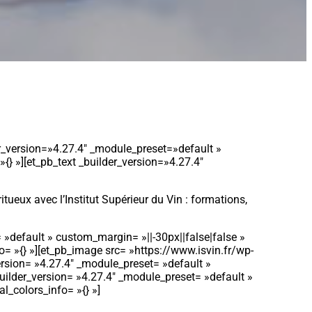
er_version=»4.27.4″ _module_preset=»default »
{} »][et_pb_text _builder_version=»4.27.4″
itueux avec l’Institut Supérieur du Vin : formations,
 »default » custom_margin= »||-30px||false|false »
o= »{} »][et_pb_image src= »https://www.isvin.fr/wp-
version= »4.27.4″ _module_preset= »default »
uilder_version= »4.27.4″ _module_preset= »default »
al_colors_info= »{} »]