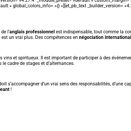
_version= »4.27.4″ _module_preset= »default » custom_margin= »||
ult » global_colors_info= »{} »][et_pb_text _builder_version= »4
de l’
anglais professionnel
est indispensable, tout comme la co
) est un vrai plus. Des compétences en
négociation internationa
s vins et spiritueux. Il est important de participer à des événem
 le cadre de stages et d’alternances.
e doit s’accompagner d’un vrai sens des responsabilités, d’une ca
eant
!