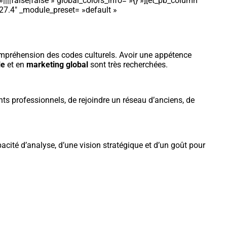
||false|false » global_colors_info= »{} »][et_pb_column
.27.4″ _module_preset= »default »
mpréhension des codes culturels. Avoir une appétence
le
et en
marketing global
sont très recherchées.
ents professionnels, de rejoindre un réseau d’anciens, de
pacité d’analyse, d’une vision stratégique et d’un goût pour