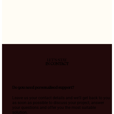
LET'S STAY
IN CONTACT
Do you need personalised support?
Leave us your contact details and we'll get back to you
as soon as possible to discuss your project, answer
your questions and offer you the most suitable
solution.