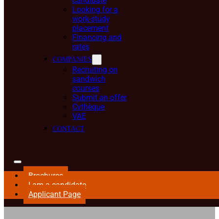
candidate
Looking for a
work-study
placement
Financing and
rates
COMPANIES
Recruiting on
sandwich
courses
Submit an offer
Cvthèque
VAE
CONTACT
Brochures
I am a candidate
Applicant Page