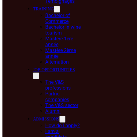
Témoignages
TRAINING
Bachelor of
Commerce
Bachelor in wine
tourism
Mastère 1ère
année
Mastère 2ème
année
Alternation
JOB OPPORTUNITIES
The V&S
professions
Partner
companies
The V&S sector
Alumni
ADMISSIONS
How do I apply?
I am a