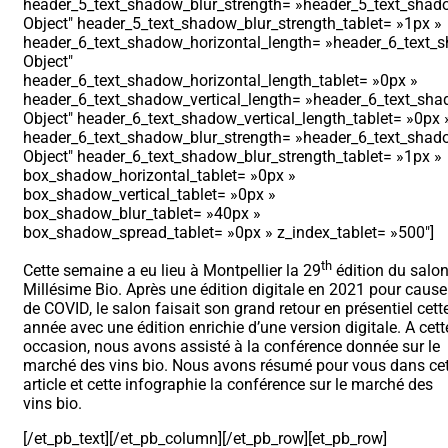
header_5_text_shadow_blur_strength= »header_5_text_shado
Object″ header_5_text_shadow_blur_strength_tablet= »1px »
header_6_text_shadow_horizontal_length= »header_6_text_s
Object″
header_6_text_shadow_horizontal_length_tablet= »0px »
header_6_text_shadow_vertical_length= »header_6_text_shad
Object″ header_6_text_shadow_vertical_length_tablet= »0px 
header_6_text_shadow_blur_strength= »header_6_text_shado
Object″ header_6_text_shadow_blur_strength_tablet= »1px »
box_shadow_horizontal_tablet= »0px »
box_shadow_vertical_tablet= »0px »
box_shadow_blur_tablet= »40px »
box_shadow_spread_tablet= »0px » z_index_tablet= »500″]
th
Cette semaine a eu lieu à Montpellier la 29
édition du salo
Millésime Bio. Après une édition digitale en 2021 pour cause
de COVID, le salon faisait son grand retour en présentiel cett
année avec une édition enrichie d’une version digitale. A cett
occasion, nous avons assisté à la conférence donnée sur le
marché des vins bio. Nous avons résumé pour vous dans ce
article et cette infographie la conférence sur le marché des
vins bio.
[/et_pb_text][/et_pb_column][/et_pb_row][et_pb_row]