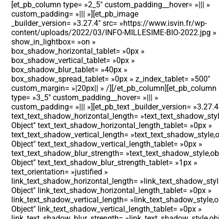
[et_pb_column type= »2_5″ custom_padding__hover= »||| »
custom_padding= »||| »][et_pb_image
_builder_version= »3.27.4″ src= »https://www.isvin.fr/wp-
content/uploads/2022/03/INFO-MILLESIME-BIO-2022.jpg »
show_in_lightbox= »on »
box_shadow_horizontal_tablet= »0px »
box_shadow_vertical_tablet= »0px »
box_shadow_blur_tablet= »40px »
box_shadow_spread_tablet= »0px » z_index_tablet= »500″
custom_margin= »|20px|| » /][/et_pb_column][et_pb_column
type= »3_5″ custom_padding__hover= »||| »
custom_padding= »||| »][et_pb_text _builder_version= »3.27.4
text_text_shadow_horizontal_length= »text_text_shadow_styl
Object″ text_text_shadow_horizontal_length_tablet= »0px »
text_text_shadow_vertical_length= »text_text_shadow_style,o
Object″ text_text_shadow_vertical_length_tablet= »0px »
text_text_shadow_blur_strength= »text_text_shadow_style,ob
Object″ text_text_shadow_blur_strength_tablet= »1px »
text_orientation= »justified »
link_text_shadow_horizontal_length= »link_text_shadow_styl
Object″ link_text_shadow_horizontal_length_tablet= »0px »
link_text_shadow_vertical_length= »link_text_shadow_style,o
Object″ link_text_shadow_vertical_length_tablet= »0px »
link_text_shadow_blur_strength= »link_text_shadow_style,ob