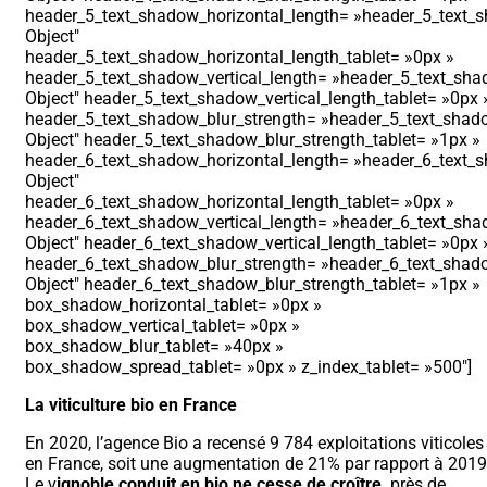
header_5_text_shadow_horizontal_length= »header_5_text_s
Object″
header_5_text_shadow_horizontal_length_tablet= »0px »
header_5_text_shadow_vertical_length= »header_5_text_shad
Object″ header_5_text_shadow_vertical_length_tablet= »0px 
header_5_text_shadow_blur_strength= »header_5_text_shado
Object″ header_5_text_shadow_blur_strength_tablet= »1px »
header_6_text_shadow_horizontal_length= »header_6_text_s
Object″
header_6_text_shadow_horizontal_length_tablet= »0px »
header_6_text_shadow_vertical_length= »header_6_text_shad
Object″ header_6_text_shadow_vertical_length_tablet= »0px 
header_6_text_shadow_blur_strength= »header_6_text_shado
Object″ header_6_text_shadow_blur_strength_tablet= »1px »
box_shadow_horizontal_tablet= »0px »
box_shadow_vertical_tablet= »0px »
box_shadow_blur_tablet= »40px »
box_shadow_spread_tablet= »0px » z_index_tablet= »500″]
La viticulture bio en France
En 2020, l’agence Bio a recensé 9 784 exploitations viticoles
en France, soit une augmentation de 21% par rapport à 2019
Le v
ignoble conduit en bio ne cesse de croître,
près de