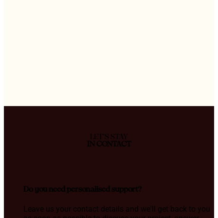
LET'S STAY
IN CONTACT
Do you need personalised support?
Leave us your contact details and we'll get back to you