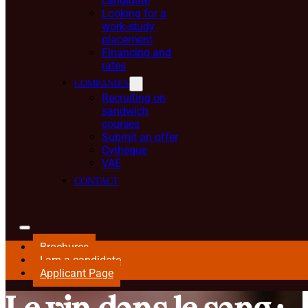
candidate
Looking for a
work-study
placement
Financing and
rates
COMPANIES
Recruiting on
sandwich
courses
Submit an offer
Cvthèque
VAE
CONTACT
Brochures
I am a candidate
Applicant Page