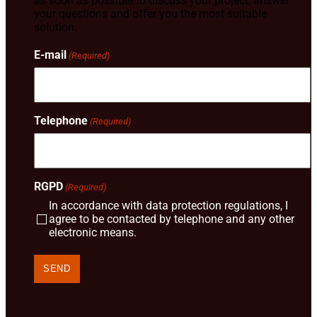
as soon as possible to discuss your project, answer
your questions and offer you the most suitable
solution.
E-mail
(Required)
Telephone
(Required)
RGPD
(Required)
In accordance with data protection regulations, I
agree to be contacted by telephone and any other
electronic means.