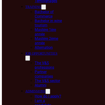
Témoignages
TRAINING
Bachelor of
Commerce
Bachelor in wine
tourism
Mastère 1ère
année
Mastère 2ème
année
Alternation
JOB OPPORTUNITIES
The V&S
professions
Partner
companies
The V&S sector
Alumni
ADMISSIONS
How do I apply?
I am a