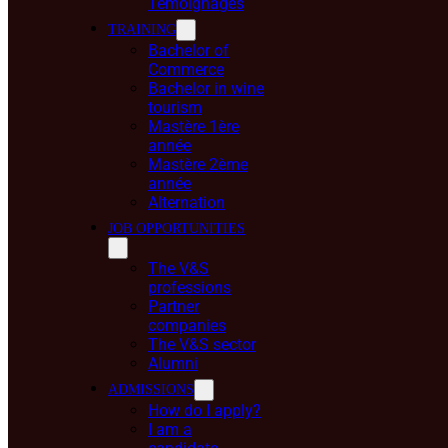
Témoignages
TRAINING
Bachelor of
Commerce
Bachelor in wine
tourism
Mastère 1ère
année
Mastère 2ème
année
Alternation
JOB OPPORTUNITIES
The V&S
professions
Partner
companies
The V&S sector
Alumni
ADMISSIONS
How do I apply?
I am a