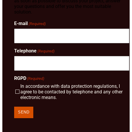
as soon as possible to discuss your project, answer
your questions and offer you the most suitable
solution.
E-mail
(Required)
Telephone
(Required)
RGPD
(Required)
In accordance with data protection regulations, I
agree to be contacted by telephone and any other
electronic means.