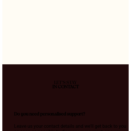
LET'S STAY
IN CONTACT
Do you need personalised support?
Leave us your contact details and we'll get back to you