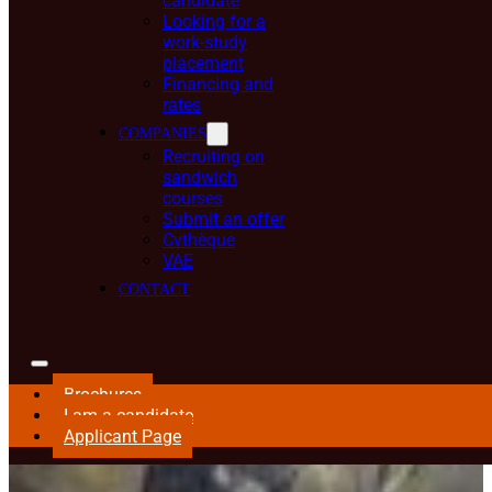
candidate
Looking for a
work-study
placement
Financing and
rates
COMPANIES
Recruiting on
sandwich
courses
Submit an offer
Cvthèque
VAE
CONTACT
Brochures
I am a candidate
Applicant Page