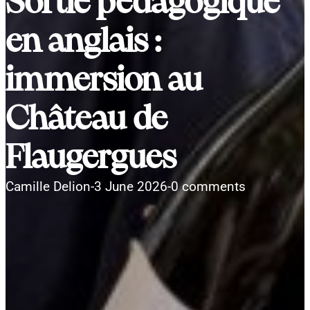
Sortie pédagogique
en anglais :
immersion au
Château de
Flaugergues
Camille Delion
-
3 June 2026
-
0 comments