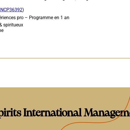
RNCP36392
)
riences pro – Programme en 1 an
 spiritueux
ne
rits International Managem