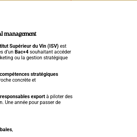
onal management
titut Supérieur du Vin (ISV)
est
es d’un
Bac+4
souhaitant accéder
eting ou la gestion stratégique
compétences stratégiques
roche concrète et
responsables export
à piloter des
on. Une année pour passer de
obales
,