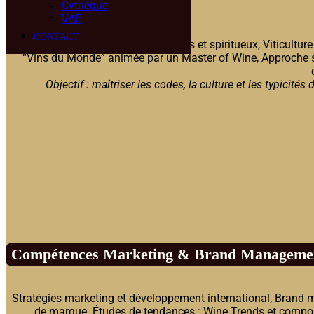
Compétences Produits :
Cvthèque
VAE
CONTACT
Dégustation professionnelle de vins et spiritueux, Viticultu
“Vins du Monde” animée par un Master of Wine, Approche s
Objectif : maîtriser les codes, la culture et les typicités
Compétences Marketing & Brand Manageme
Stratégies marketing et développement international, Brand 
de marque. Études de tendances : Wine Trends et com