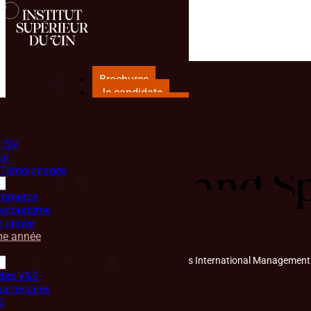
Brochures
Je candidate
Espace Candidat
 ISV
al
& Témoignages
M2 Wine and Sp
ommerce
notourisme
e année
me année
Accueil
Formations
M2 Wine and Spirits International Management
 des V&S
partenaires
S