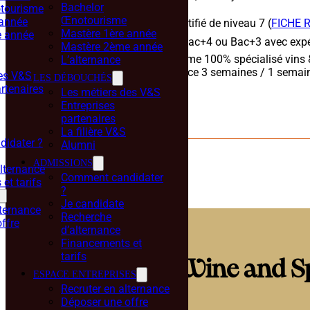
Bachelor
tourisme
monde.
Œnotourisme
 année
🎓 Titre certifié de niveau 7 (
FICHE 
Mastère 1ère année
 année
👉 Accès Bac+4 ou Bac+3 avec expé
Mastère 2ème année
💯Programme 100% spécialisé vins &
L’alternance
💼 Alternance 3 semaines / 1 semai
des V&S
LES DÉBOUCHÉS
rtenaires
Les métiers des V&S
JE CANDIDATE
BROCHURE
Entreprises
partenaires
La filière V&S
idater ?
Alumni
ADMISSIONS
lternance
Comment candidater
et tarifs
?
Je candidate
lternance
Recherche
ffre
d’alternance
Financements et
tarifs
Programme M2 Wine and Spi
ESPACE ENTREPRISES
Recruter en alternance
Déposer une offre