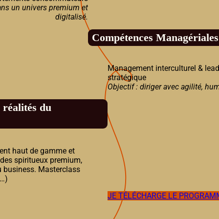
dans un univers premium et
digitalisé.
Compétences Managériales
Management interculturel & leader
stratégique
Objectif : diriger avec agilité, hu
réalités du
ment haut de gamme et
 des spiritueux premium,
u business. Masterclass
 …)
JE TÉLÉCHARGE LE PROGRAM