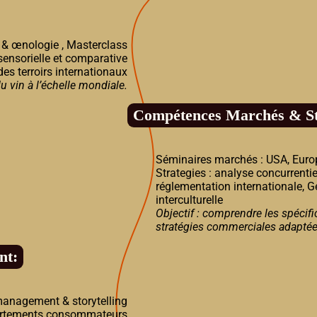
re & œnologie , Masterclass
ensorielle et comparative
des terroirs internationaux
 du vin à l’échelle mondiale.
Compétences Marchés & Stra
Séminaires marchés : USA, Europe
Strategies : analyse concurrenti
réglementation internationale, Ge
interculturelle
Objectif : comprendre les spécif
stratégies commerciales adaptée
nt:
management & storytelling
portements consommateurs