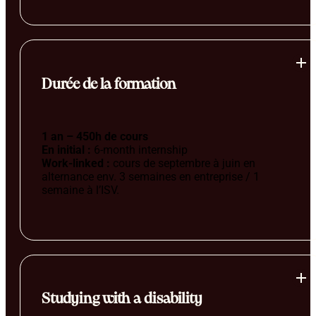
Durée de la formation
1 an – 450h de cours
En initial :
6-month internship
Work-linked :
cours de septembre à juin en
alternance env. 3 semaines en entreprise / 1
semaine à l’ISV.
Studying with a disability