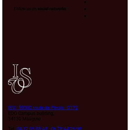
Follow us on
social networks
ISV - 59000 route de Pérols - D172
EDO Campus building,
34130 Mauguio
Tel:
04 12 05 85 43
-
06 78 44 26 98