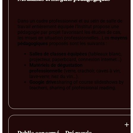
Dans un cadre professionnel et au sein de salle de
travail entièrement équipée l’Institut propose une
pédagogie par projet favorisant les études de cas,
les mises en situation professionnelles…Les
moyens
pédagogiques
proposés sont les suivants :
Salles de classes équipées
(tableaux blanc,
projecteur, paperboard, connexion internet…)
Matériels de dégustation
professionnelle
(verre, crachoir, caves à vin,
lave-verre, nez du vin…).
Google drive
sharing of course slideshows by
teachers, sharing of professional reading.