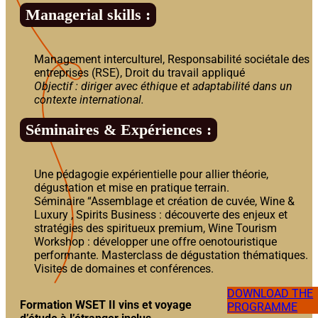
Managerial skills :
Management interculturel, Responsabilité sociétale des
entreprises (RSE), Droit du travail appliqué
Objectif : diriger avec éthique et adaptabilité dans un
contexte international.
Séminaires & Expériences :
Une pédagogie expérientielle pour allier théorie,
dégustation et mise en pratique terrain.
Séminaire “Assemblage et création de cuvée, Wine &
Luxury , Spirits Business : découverte des enjeux et
stratégies des spiritueux premium, Wine Tourism
Workshop : développer une offre oenotouristique
performante. Masterclass de dégustation thématiques.
Visites de domaines et conférences.
DOWNLOAD THE
Formation WSET II vins et voyage
PROGRAMME