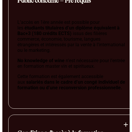
Public concerné – Pré requis
L’accès en 1ère année est possible pour
les
étudiants titulaires d’un diplôme équivalent à
Bac+3 (180 crédits ECTS)
issus des filières
commerce, économie, tourisme, langues
étrangères et intéressés par la vente à l’international
ou le marketing.
No knowledge of wine
n’est nécessaire pour l’entrée
en formation master vin et spiritueux.
Cette formation est également accessible
aux
salariés dans le cadre d’un
congé individuel de
formation ou d’une reconversion professionnelle.