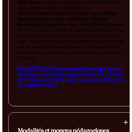
Objectives:
Le but de la formation est de délivrer,
après deux années de formation, le
diplôme
Mastère Wine and Spirits international
Management
and
titre certifié par l’Etat de
Responsable Export des Vins et Spiritueux (niveau
7)
. Il/elle aura la charge de commercialiser les vins
et les spiritueux à l’étranger dans un ou plusieurs
pays. Selon la taille de l’entreprise et son antériorité
sur les marchés internationaux, il/elle pourra être
amené(e) à conserver une partie de son activité sur
la France.
Titre RNCP36392 Responsable Export des Vins et
Spiritueux – Institut Supérieur du Vin ISV – Arrêté
du 17 décembre 2018 publié au Journal Officiel du
21 décembre 2018
Modalités et moyens pédagogiques