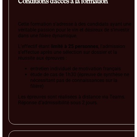
Conditions d’accès à la formation
Cette formation s’adresse à des candidats ayant une
véritable passion pour le vin et désireux de s’investir
dans une filière dynamique.
L’effectif étant
limité à 25 personnes
, l’admission
s’effectue après une sélection sur dossier et la
réussite aux épreuves :
entretien individuel de motivation français
étude de cas de 1h30 (épreuve de synthèse ne
nécessitant pas de connaissances sur la
filière)
Les épreuves sont réalisées à distance via Teams.
Réponse d’admissibilité sous 2 jours.