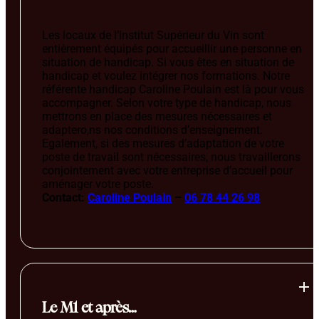
Les locaux de l’Institut Supérieur du Vin sont
entièrement équipés pour accueillir une personne en
situation de handicap. Si vous êtes en situation de
handicap et voulez intégrer nos formations. Notre
référente handicap Caroline Poulain est là pour vous
accompagner. Selon votre type de handicap, nous
mettrons en place des mesures nécessaires et
adaptero,ns nos conditions d’enseignement.
Egalement, si des mesures d’adaptation de votre
poste de travail sont nécessaires, nous travaillerons
conjointement avec votre entreprise d’accueil pour
aménager votre poste.
Contact:
Caroline Poulain
–
06 78 44 26 98
Le M1 et après…