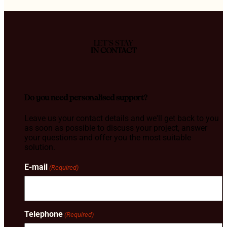
LET'S STAY
IN CONTACT
Do you need personalised support?
Leave us your contact details and we'll get back to you
as soon as possible to discuss your project, answer
your questions and offer you the most suitable
solution.
E-mail
(Required)
Telephone
(Required)