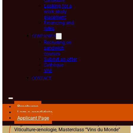
candidate
BROCHURE
Looking for a
work-study
placement
Financing and
rates
COMPANIES
Recruiting on
sandwich
courses
Submit an offer
Programme M1 Wine and
Cvthèque
VAE
Spirits International
CONTACT
Management
Product skills :
Brochures
I am a candidate
Applicant Page
Dégustation professionnelle de vins et spiritueux,
Viticulture-œnologie, Masterclass “Vins du Monde”