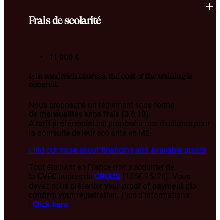
Frais de scolarité
11 000 €
i : In sandwich courses, the cost of the training is
covered.
Nous proposons un règlement sous forme
de
mensualités sans frais (3,6 10)
.
A
tarif préférentiel
est proposé à nos étudiants pour
la poursuite de leur scolarité en
M2.
Find out more about financing and available grants
Tout étudiant en France doit s’acquitter de
la
CVEC
auprès du
CROUS
(105€ 25/26). Vous
devez nous présenter
your proof of payment
p
to
confirm your registration.
Plus d’informations
:
Click here