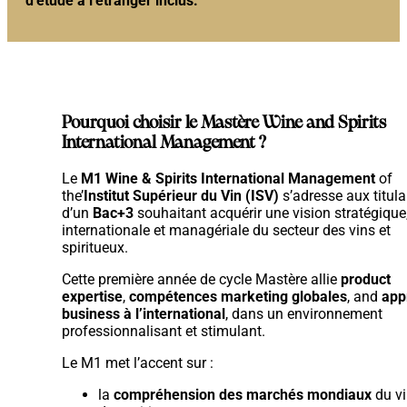
d’étude à l’étranger inclus.
Pourquoi choisir le Mastère Wine and Spirits
International Management ?
Le
M1 Wine & Spirits International Management
of
the’
Institut Supérieur du Vin (ISV)
s’adresse aux titula
d’un
Bac+3
souhaitant acquérir une vision stratégique
internationale et managériale du secteur des vins et
spiritueux.
Cette première année de cycle Mastère allie
product
expertise
,
compétences marketing globales
, and
app
business à l’international
, dans un environnement
professionnalisant et stimulant.
Le M1 met l’accent sur :
la
compréhension des marchés mondiaux
du vi