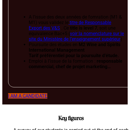
A l’issue des deux années de fomration (M1 &
M1) vous validez le
titre de Responsable
Export des V&S
. Ce
title is level 7
, soit une
équivalence Bac+5 (
voir la nomenclature sur le
site du Ministère de l’enseignement supérieur
)
Poursuite des études en
M2 Wine and Spirits
International Management
Tarif préférentiel pour la poursuite d’étude.
Emploi à l’issue de la formation :
responsable
commercial, chef de projet marketing…
I AM A CANDIDATE
Key figures